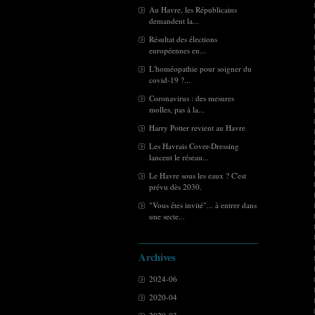
Au Havre, les Républicains
demandent la...
Résultat des élections
européennes en...
L'homéopathie pour soigner du
covid-19 ?...
Coronavirus : des mesures
molles, pas à la...
Harry Potter revient au Havre
Les Havrais Cover-Dressing
lancent le réseau...
Le Havre sous les eaux ? C'est
prévu dès 2030.
"Vous êtes invité"... à entrer dans
une secte...
Archives
2024-06
2020-04