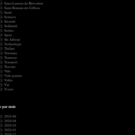
Saint-Laurent-de-Brèvedent
Saint-Romain-de-Colbosc
Santé
Sciences
Sécurité
Solidarité
Sorties
Sport
Ste Adresse
Technologie
Théâtre
Tourisme
Tramway
Transport
Travaux
Vélo
Vide-grenier
Vidéo
Vin
Yvetot
s par mois
2024-06
2020-04
2020-03
2020-01
2019-12