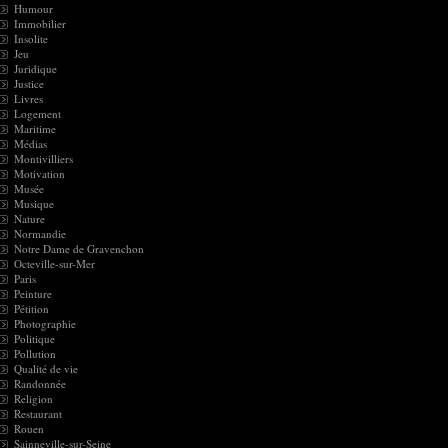
Humour
Immobilier
Insolite
Jeu
Juridique
Justice
Livres
Logement
Maritime
Médias
Montivilliers
Motivation
Musée
Musique
Nature
Normandie
Notre Dame de Gravenchon
Octeville-sur-Mer
Paris
Peinture
Pétition
Photographie
Politique
Pollution
Qualité de vie
Randonnée
Religion
Restaurant
Rouen
Sainneville-sur-Seine