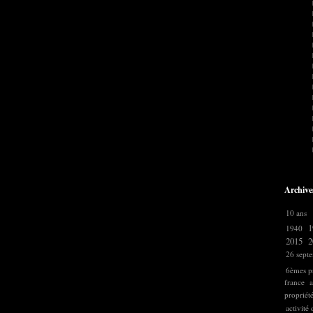
Archive
10 ans
1
1940
2015
2
26 sept
6èmes pr
france
a
propriét
activité