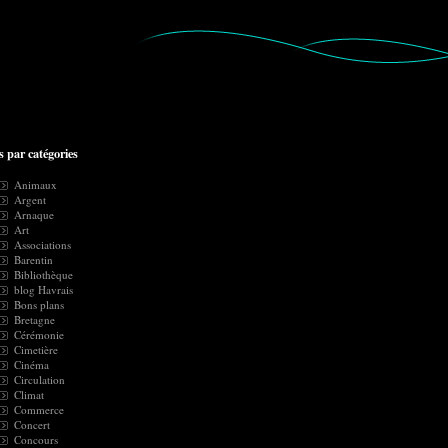
s par catégories
Animaux
Argent
Arnaque
Art
Associations
Barentin
Bibliothèque
blog Havrais
Bons plans
Bretagne
Cérémonie
Cimetière
Cinéma
Circulation
Climat
Commerce
Concert
Concours