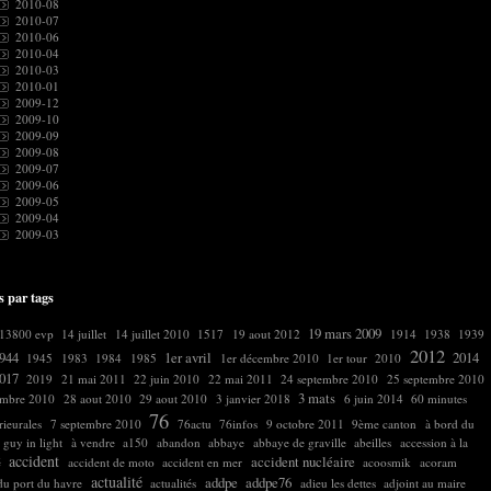
2010-08
2010-07
2010-06
2010-04
2010-03
2010-01
2009-12
2009-10
2009-09
2009-08
2009-07
2009-06
2009-05
2009-04
2009-03
s par tags
19 mars 2009
13800 evp
14 juillet
14 juillet 2010
1517
19 aout 2012
1914
1938
1939
2012
944
1er avril
2014
1945
1983
1984
1985
1er décembre 2010
1er tour
2010
017
2019
21 mai 2011
22 juin 2010
22 mai 2011
24 septembre 2010
25 septembre 2010
3 mats
embre 2010
28 aout 2010
29 aout 2010
3 janvier 2018
6 juin 2014
60 minutes
76
ieurales
7 septembre 2010
76actu
76infos
9 octobre 2011
9ème canton
à bord du
 guy in light
à vendre
a150
abandon
abbaye
abbaye de graville
abeilles
accession à la
accident
accident nucléaire
é
accident de moto
accident en mer
acoosmik
acoram
actualité
addpe
addpe76
 du port du havre
actualités
adieu les dettes
adjoint au maire