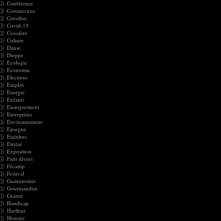
Conférence
Coronavirus
Corsiflor
Covid-19
Croisière
Culture
Danse
Dieppe
Ecologie
Economie
Elections
Emploi
Energie
Enfants
Enseignement
Entreprises
Environnement
Epargne
Etainhus
Etretat
Exposition
Faits divers
Fécamp
Festival
Gastronomie
Gourmandise
Gratuit
Handicap
Harfleur
Histoire