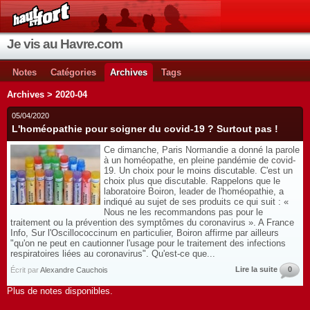
Je vis au Havre.com
Notes
Catégories
Archives
Tags
Archives > 2020-04
05/04/2020
L'homéopathie pour soigner du covid-19 ? Surtout pas !
Ce dimanche, Paris Normandie a donné la parole
à un homéopathe, en pleine pandémie de covid-
19. Un choix pour le moins discutable. C'est un
choix plus que discutable. Rappelons que le
laboratoire Boiron, leader de l'homéopathie, a
indiqué au sujet de ses produits ce qui suit : «
Nous ne les recommandons pas pour le
traitement ou la prévention des symptômes du coronavirus ». A France
Info, Sur l'Oscillococcinum en particulier, Boiron affirme par ailleurs
"qu'on ne peut en cautionner l'usage pour le traitement des infections
respiratoires liées au coronavirus". Qu'est-ce que...
Lire la suite
0
Écrit par
Alexandre Cauchois
Plus de notes disponibles.