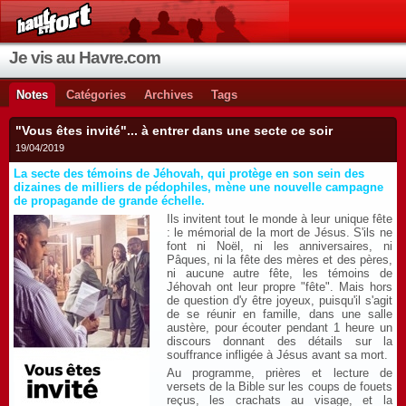
Je vis au Havre.com
Notes
Catégories
Archives
Tags
"Vous êtes invité"... à entrer dans une secte ce soir
19/04/2019
La secte des témoins de Jéhovah, qui protège en son sein des
dizaines de milliers de pédophiles, mène une nouvelle campagne
de propagande de grande échelle.
Ils invitent tout le monde à leur unique fête
: le mémorial de la mort de Jésus. S'ils ne
font ni Noël, ni les anniversaires, ni
Pâques, ni la fête des mères et des pères,
ni aucune autre fête, les témoins de
Jéhovah ont leur propre "fête". Mais hors
de question d'y être joyeux, puisqu'il s'agit
de se réunir en famille, dans une salle
austère, pour écouter pendant 1 heure un
discours donnant des détails sur la
souffrance infligée à Jésus avant sa mort.
Au programme, prières et lecture de
versets de la Bible sur les coups de fouets
reçus, les crachats au visage, et la