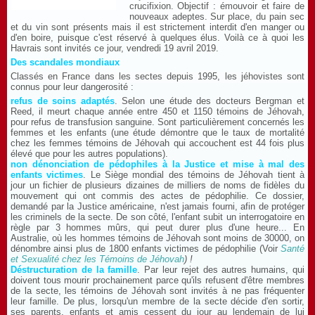
crucifixion. Objectif : émouvoir et faire de
nouveaux adeptes. Sur place, du pain sec
et du vin sont présents mais il est strictement interdit d'en manger ou
d'en boire, puisque c'est réservé à quelques élus. Voilà ce à quoi les
Havrais sont invités ce jour, vendredi 19 avril 2019.
Des scandales mondiaux
Classés en France dans les sectes depuis 1995, les jéhovistes sont
connus pour leur dangerosité :
refus de soins adaptés
. Selon une étude des docteurs Bergman et
Reed, il meurt chaque année entre 450 et 1150 témoins de Jéhovah,
pour refus de transfusion sanguine. Sont particulièrement concernés les
femmes et les enfants (une étude démontre que le taux de mortalité
chez les femmes témoins de Jéhovah qui accouchent est 44 fois plus
élevé que pour les autres populations).
non dénonciation de pédophiles à la Justice et mise à mal des
enfants victimes
. Le Siège mondial des témoins de Jéhovah tient à
jour un fichier de plusieurs dizaines de milliers de noms de fidèles du
mouvement qui ont commis des actes de pédophilie. Ce dossier,
demandé par la Justice américaine, n'est jamais fourni, afin de protéger
les criminels de la secte. De son côté, l'enfant subit un interrogatoire en
règle par 3 hommes mûrs, qui peut durer plus d'une heure... En
Australie, où les hommes témoins de Jéhovah sont moins de 30000, on
dénombre ainsi plus de 1800 enfants victimes de pédophilie (Voir
Santé
et Sexualité chez les Témoins de Jéhovah
) !
Déstructuration de la famille
. Par leur rejet des autres humains, qui
doivent tous mourir prochainement parce qu'ils refusent d'être membres
de la secte, les témoins de Jéhovah sont invités à ne pas fréquenter
leur famille. De plus, lorsqu'un membre de la secte décide d'en sortir,
ses parents, enfants et amis cessent du jour au lendemain de lui