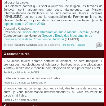
adresser la parole.
S'ils clament partout qu'ils sont aujourd'hui une religion, les témoins de
Jéhovah sont assurément une secte dangereuse. La Mission
Interministérielle de Vigilance et de Lutte contre les Dérives Sectaires
(MIVILUDES), qui est sous la responsabilité du Premier ministre, les
classe d'ailleurs toujours dans les mouvements sectaires (voir le
rapport, paru le 20 mars 2018
).
Alexandre Cauchois,
Président de l'
Association d'Information sur le Risque Sectaire
(AIRS)
Correspondant au Havre du
Groupe d’Etude des Mouvements de
Pensée en vue de la Protection de l’Individu
(GEMPPI).
3
Écrit par
Alexandre Cauchois
dans les catégories
Faits divers
,
Religion
3 commentaires
« Si Jésus revient comme certains le clament, on sera tranquille, il
prendra des neuroleptiques et habitera en banlieue avec une allocation.»
=>
http://schizo-non.e-monsite.com/blog/sortir-de-ses-perceptions.html
Publié il y a 88 mois par MCPN.
Cette secte me donne des sueurs froides
Publié il y a 74 mois par Drone and fly.
Si vous cherchez un refuge pour votre chat, des témoins de jéhovah ou
autre, je vous recommande
https://catinaflat.fr/
où vous trouverez un
garde chat fiable.
Publié il y a 47 mois par Jean.