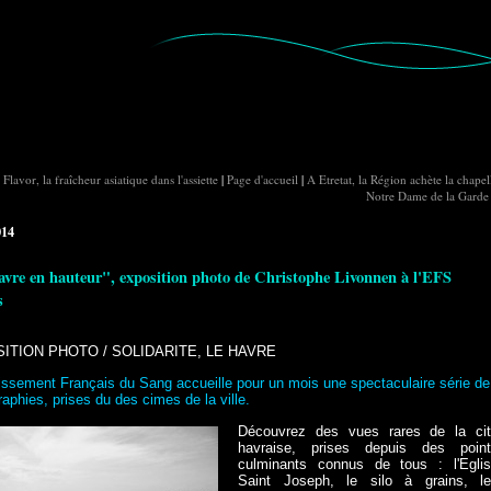
Flavor, la fraîcheur asiatique dans l'assiette
|
Page d'accueil
|
A Etretat, la Région achète la chapel
Notre Dame de la Garde
014
vre en hauteur", exposition photo de Christophe Livonnen à l'EFS
s
ITION PHOTO / SOLIDARITE, LE HAVRE
lissement Français du Sang accueille pour un mois une spectaculaire série de
aphies, prises du des cimes de la ville.
Découvrez des vues rares de la ci
havraise, prises depuis des poin
culminants connus de tous : l'Egli
Saint Joseph, le silo à grains, l