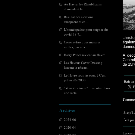
Au Havre, les Républicains
demandent la...
Résultat des élections
européennes en...
L'homéopathie pour soigner du
covid-19 ?...
christ
Coronavirus : des mesures
égalem
donneur
molles, pas à la...
Harry Potter revient au Havre
A déco
Centra
Les Havrais Cover-Dressing
de 15h
lancent le réseau...
Le Havre sous les eaux ? C'est
prévu dès 2030.
Écrit pa
"Vous êtes invité"... à entrer dans
une secte...
Commen
Archives
Jusqu'à
2024-06
Écrit par
2020-04
Les comm