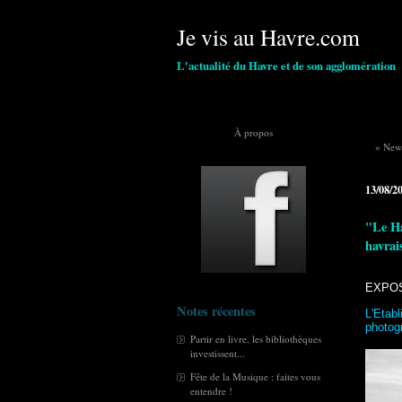
Je vis au Havre.com
L'actualité du Havre et de son agglomération
À propos
« New 
13/08/2
"Le Ha
havrai
EXPOS
Notes récentes
L'Etab
photogr
Partir en livre, les bibliothèques
investissent...
Fête de la Musique : faites vous
entendre !