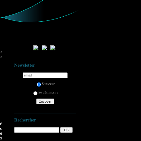
le
 »
Newsletter
S'inscrire
Se désinscrire
Rechercher
té
ts
se
es