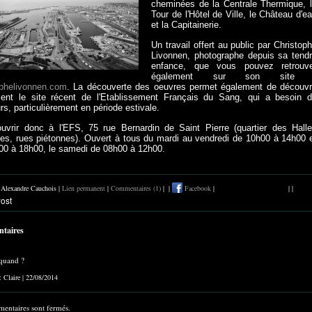
cheminées de la Centrale Thermique, 
Tour de l'Hôtel de Ville, le Château d'e
et la Capitainerie.
Un travail offert au public par Christop
Livonnen, photographe depuis sa tend
enfance, que vous pouvez retrouv
également sur son site 
ophelivonnen.com
. La découverte des oeuvres permet également de découvr
ent le site récent de l'Etablissement Français du Sang, qui a besoin 
s, particulièrement en période estivale.
uvrir donc à l'EFS, 75 rue Bernardin de Saint Pierre (quartier des Hall
les, rues piétonnes). Ouvert à tous du mardi au vendredi de 10h00 à 14h00 
00 à 18h00, le samedi de 08h00 à 12h00.
r Alexandre Cauchois |
Lien permanent
|
Commentaires (1)
|
|
Facebook
|
|
|
taires
 quand ?
 : Claire | 22/08/2014
entaires sont fermés.