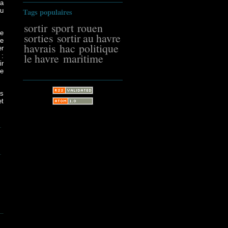
la
Tags populaires
au
sortir
sport
rouen
he
sorties
sortir au havre
re
havrais
hac
politique
er
le havre
maritime
:
ir
de
es
et