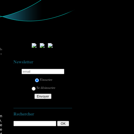
ds
 »
Newsletter
S'inscrire
Se désinscrire
Rechercher
un
e,
e
ie
et