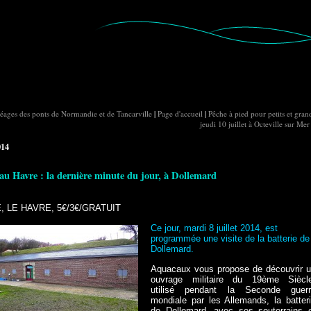
péages des ponts de Normandie et de Tancarville
|
Page d'accueil
|
Pêche à pied pour petits et gran
jeudi 10 juillet à Octeville sur Mer
014
 au Havre : la dernière minute du jour, à Dollemard
E, LE HAVRE, 5€/3€/GRATUIT
Ce jour, mardi 8 juillet 2014, est
programmée une visite de la batterie de
Dollemard.
Aquacaux vous propose de découvrir 
ouvrage militaire du 19ème Siècl
utilisé pendant la Seconde guerr
mondiale par les Allemands, la batter
de Dollemard, avec ses souterrains 