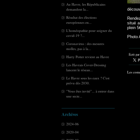
Au Havre, les Républicains
demandent la...
découv
Résultat des élections
Rendez
européennes en...
situé 
plein 5
L'homéopathie pour soigner du
covid-19 ?...
Photo 
Coronavirus : des mesures
molles, pas à la...
Écrit pa
Harry Potter revient au Havre
Les Havrais Cover-Dressing
lancent le réseau...
Les comm
Le Havre sous les eaux ? C'est
prévu dès 2030.
"Vous êtes invité"... à entrer dans
une secte...
Archives
2024-06
2020-04