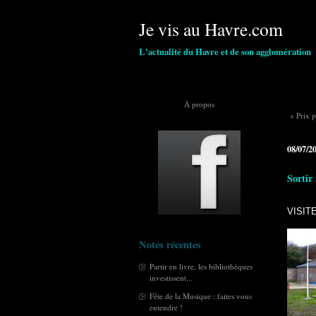
Je vis au Havre.com
L'actualité du Havre et de son agglomération
À propos
« Prix 
08/07/2
Sortir
VISIT
Notes récentes
Partir en livre, les bibliothèques
investissent...
Fête de la Musique : faites vous
entendre !