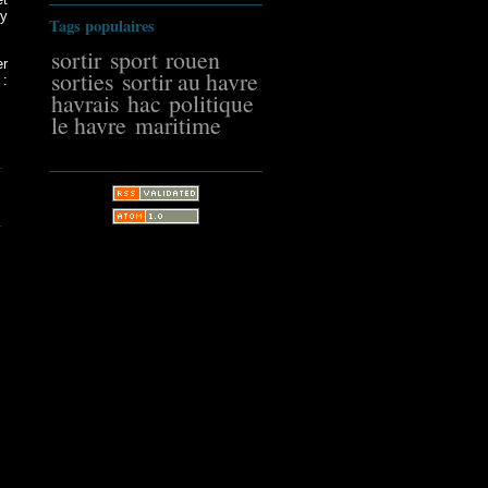
y
Tags populaires
sortir
sport
rouen
er
sorties
sortir au havre
 :
havrais
hac
politique
le havre
maritime