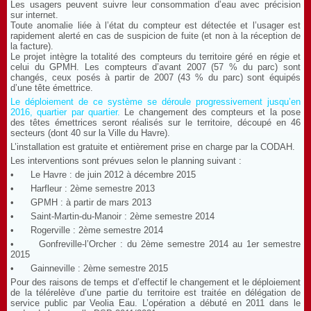
Les usagers peuvent suivre leur consommation d’eau avec précision
sur internet.
Toute anomalie liée à l’état du compteur est détectée et l’usager est
rapidement alerté en cas de suspicion de fuite (et non à la réception de
la facture).
Le projet intègre la totalité des compteurs du territoire géré en régie et
celui du GPMH. Les compteurs d’avant 2007 (57 % du parc) sont
changés, ceux posés à partir de 2007 (43 % du parc) sont équipés
d’une tête émettrice.
Le déploiement de ce système se déroule progressivement jusqu’en
2016, quartier par quartier.
Le changement des compteurs et la pose
des têtes émettrices seront réalisés sur le territoire, découpé en 46
secteurs (dont 40 sur la Ville du Havre).
L’installation est gratuite et entièrement prise en charge par la CODAH.
Les interventions sont prévues selon le planning suivant :
• Le Havre : de juin 2012 à décembre 2015
• Harfleur : 2ème semestre 2013
• GPMH : à partir de mars 2013
• Saint-Martin-du-Manoir : 2ème semestre 2014
• Rogerville : 2ème semestre 2014
• Gonfreville-l’Orcher : du 2ème semestre 2014 au 1er semestre
2015
• Gainneville : 2ème semestre 2015
Pour des raisons de temps et d’effectif le changement et le déploiement
de la télérelève d’une partie du territoire est traitée en délégation de
service public par Veolia Eau. L’opération a débuté en 2011 dans le