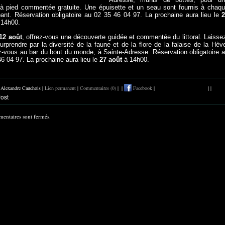
à pied commentée gratuite. Une épuisette et un seau sont fournis à chaq
ipant. Réservation obligatoire au 02 35 46 04 97. La prochaine aura lieu le
2
14h00.
12 août
, offrez-vous une découverte guidée et commentée du littoral. Laisse
rprendre par la diversité de la faune et de la flore de la falaise de la Hèv
-vous au bar du bout du monde, à Sainte-Adresse. Réservation obligatoire 
6 04 97. La prochaine aura lieu le
27 août
à 14h00.
r Alexandre Cauchois |
Lien permanent
|
Commentaires (0)
|
|
Facebook
|
|
|
entaires sont fermés.