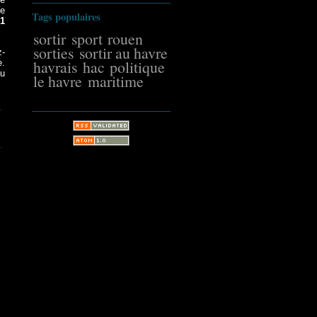
ue
Tags populaires
1
sortir
sport
rouen
sorties
sortir au havre
z-
havrais
hac
politique
e.
au
le havre
maritime