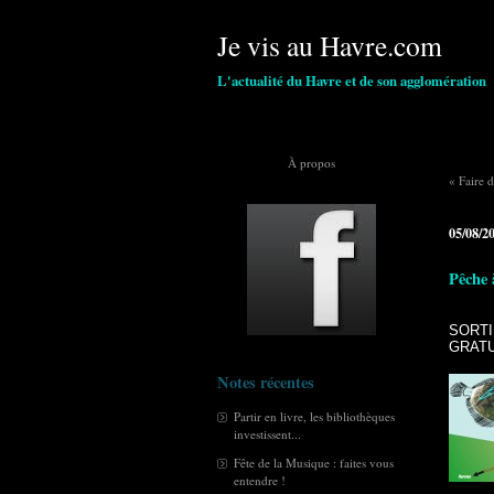
Je vis au Havre.com
L'actualité du Havre et de son agglomération
À propos
« Faire 
05/08/2
Pêche 
SORTI
GRATU
Notes récentes
Partir en livre, les bibliothèques
investissent...
Fête de la Musique : faites vous
entendre !