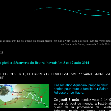
des courses aux Docks quand on est handicapé : un film à voir
|
Page d'accueil
|
Rendez-vous natu
en Estuaire de Seine, mercredi 6 août 2014
014
à pied et découverte du littoral havrais les 8 et 12 août 2014
E DECOUVERTE, LE HAVRE / OCTEVILLE-SUR-MER / SAINTE-ADRESSE
IT
L'association Aquacaux propose deux
sorties pour toute la famille sur Sainte-
Adresse et Le Havre.
Ce
jeudi 8 août
, rendez-vous à 14h
au bar du bout du monde, à l'extrémi
ouest de la promenade de Sainte
Adresse, munis de bottes, pour u