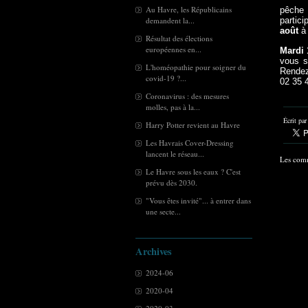
Au Havre, les Républicains
pêche 
demandent la...
partic
août
à 
Résultat des élections
européennes en...
Mardi 
vous su
L'homéopathie pour soigner du
Rendez
covid-19 ?...
02 35 4
Coronavirus : des mesures
molles, pas à la...
Écrit pa
Harry Potter revient au Havre
Les Havrais Cover-Dressing
lancent le réseau...
Les comm
Le Havre sous les eaux ? C'est
prévu dès 2030.
"Vous êtes invité"... à entrer dans
une secte...
Archives
2024-06
2020-04