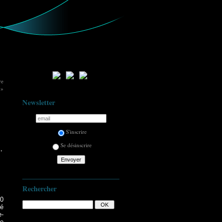
re
 »
Newsletter
S'inscrire
Se désinscrire
,
Rechercher
00
té
-
ne