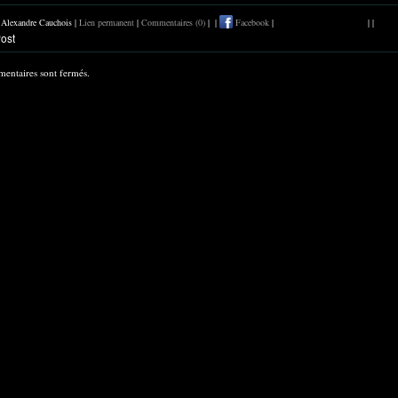
r Alexandre Cauchois |
Lien permanent
|
Commentaires (0)
|
|
Facebook
|
|
|
entaires sont fermés.