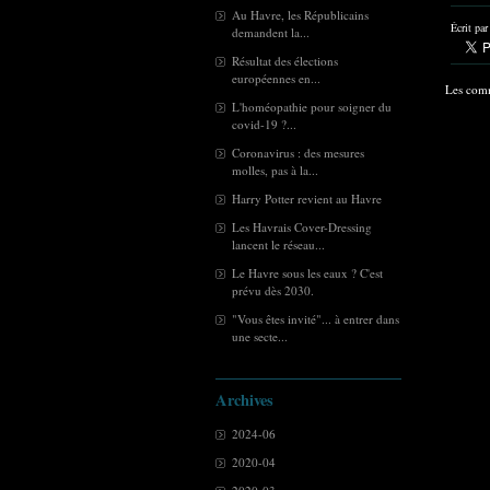
Au Havre, les Républicains
Écrit pa
demandent la...
Résultat des élections
européennes en...
Les comm
L'homéopathie pour soigner du
covid-19 ?...
Coronavirus : des mesures
molles, pas à la...
Harry Potter revient au Havre
Les Havrais Cover-Dressing
lancent le réseau...
Le Havre sous les eaux ? C'est
prévu dès 2030.
"Vous êtes invité"... à entrer dans
une secte...
Archives
2024-06
2020-04