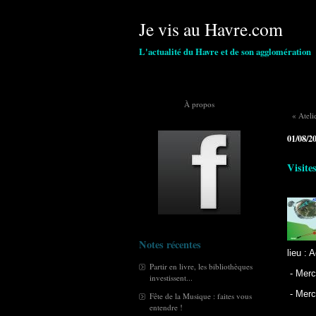
Je vis au Havre.com
L'actualité du Havre et de son agglomération
À propos
« Ateli
01/08/2
Visite
Notes récentes
lieu : 
Partir en livre, les bibliothèques
- Merc
investissent...
- Merc
Fête de la Musique : faites vous
entendre !