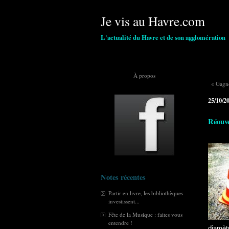
Je vis au Havre.com
L'actualité du Havre et de son agglomération
À propos
« Gagn
25/10/2
Réouve
Notes récentes
Partir en livre, les bibliothèques
investissent...
Fête de la Musique : faites vous
entendre !
diamèt