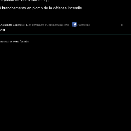
0 branchements en plomb de la défense incendie.
r Alexandre Cauchois |
Lien permanent
|
Commentaires (0)
|
|
Facebook
|
|
|
entaires sont fermés.