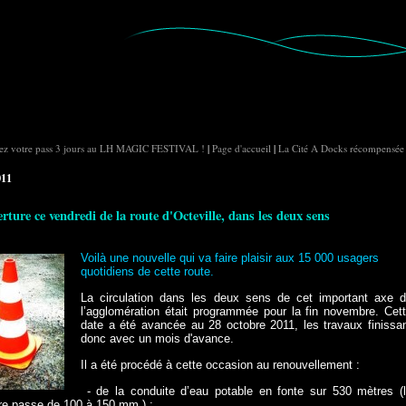
ez votre pass 3 jours au LH MAGIC FESTIVAL !
|
Page d'accueil
|
La Cité A Docks récompensée
011
rture ce vendredi de la route d'Octeville, dans les deux sens
Voilà une nouvelle qui va faire plaisir aux 15 000 usagers
quotidiens de cette route.
La circulation dans les deux sens de cet important axe 
l’agglomération était programmée pour la fin novembre. Cet
date a été avancée au 28 octobre 2011, les travaux finissa
donc avec un mois d'avance.
Il a été procédé à cette occasion
au renouvellement :
- de la conduite d’eau potable en fonte sur 530 mètres (
re passe de 100 à 150 mm ) ;