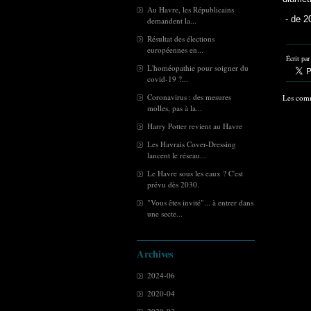
Au Havre, les Républicains
- de 2
demandent la...
Résultat des élections
européennes en...
Écrit pa
L'homéopathie pour soigner du
covid-19 ?...
Coronavirus : des mesures
Les comm
molles, pas à la...
Harry Potter revient au Havre
Les Havrais Cover-Dressing
lancent le réseau...
Le Havre sous les eaux ? C'est
prévu dès 2030.
"Vous êtes invité"... à entrer dans
une secte...
Archives
2024-06
2020-04